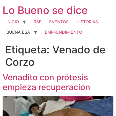
Ir
Lo Bueno se dice
al
contenido
INICIO
RSE
EVENTOS
HISTORIAS
BUENA ESA
EMPRENDIMIENTO
Etiqueta:
Venado de
Corzo
Venadito con prótesis
empieza recuperación