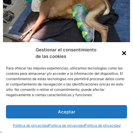
Gestionar el consentimiento
de las cookies
Para ofrecer las mejores experiencias, utilizamos tecnologías como las
Lograr que Ámbar, una cría de venado de corzo,
cookies para almacenar y/o acceder a la información del dispositivo. El
especie nativa de Panamá, se adapte a su prótesis, es
consentimiento de estas tecnologías nos permitirá procesar datos como
uno de los objetivos que tienen los veterinarios y otros
el comportamiento de navegación o las identificaciones únicas en este
sitio. No consentir o retirar el consentimiento, puede afectar
colaboradores del Parque Municipal Summit. Angie
negativamente a ciertas características y funciones.
Estrada, administradora del parque, detalló que hace
unas semanas recibieron una cría de venado que había
Aceptar
sido rescatada.
Política de privacidad
Política de privacidad
Política de privacidad