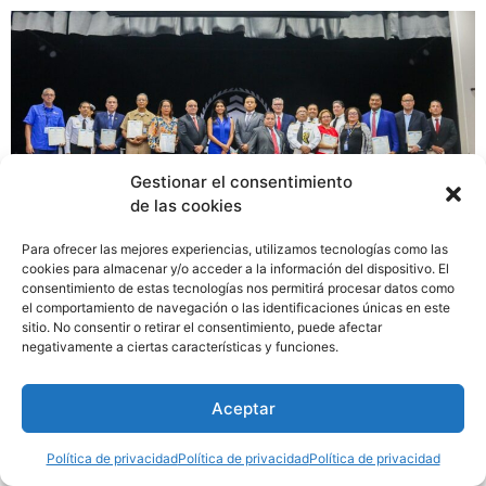
Gestionar el consentimiento
de las cookies
Diecinueve profesores de la Universidad Marítima
Para ofrecer las mejores experiencias, utilizamos tecnologías como las
Internacional de Panamá (UMIP), catorce de los cuales
cookies para almacenar y/o acceder a la información del dispositivo. El
vienen ejerciendo la docencia desde la antigua Escuela
consentimiento de estas tecnologías nos permitirá procesar datos como
Náutica de Panamá, recibieron un certificado que, por
el comportamiento de navegación o las identificaciones únicas en este
sitio. No consentir o retirar el consentimiento, puede afectar
primera vez en la historia los acredita como docentes
negativamente a ciertas características y funciones.
categorizados de esta casa de estudios superiores.
Aceptar
Política de privacidad
Política de privacidad
Política de privacidad