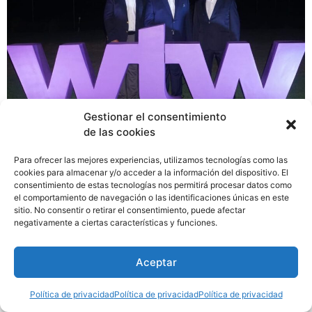
Gestionar el consentimiento
de las cookies
Con el compromiso de mantener las cualidades y el
Para ofrecer las mejores experiencias, utilizamos tecnologías como las
talento que la han destacado y posicionado como líder
cookies para almacenar y/o acceder a la información del dispositivo. El
en Centroamérica, este año Unity Willis Towers Watson
consentimiento de estas tecnologías nos permitirá procesar datos como
cambia su nombre a WTW, bajo la premisa de siempre
el comportamiento de navegación o las identificaciones únicas en este
sitio. No consentir o retirar el consentimiento, puede afectar
ofrecer integridad, excelencia y un fuerte compromiso
negativamente a ciertas características y funciones.
con el cliente.
Aceptar
Política de privacidad
Política de privacidad
Política de privacidad