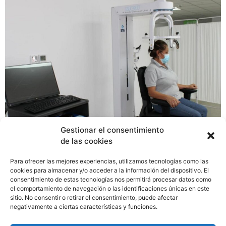
Gestionar el consentimiento
de las cookies
La Caja de Seguro Social (CSS) hace historia, al poner
Para ofrecer las mejores experiencias, utilizamos tecnologías como las
en funcionamiento y al servicio de los pacientes con
cookies para almacenar y/o acceder a la información del dispositivo. El
consentimiento de estas tecnologías nos permitirá procesar datos como
trastornos cervical y dolor de cuello, la primera Unidad
el comportamiento de navegación o las identificaciones únicas en este
Multi-Cervical instalada en el Centro Hospitalario
sitio. No consentir o retirar el consentimiento, puede afectar
Especializado “Dr. Rafael Hernández L.”, en David,
negativamente a ciertas características y funciones.
Chiriquí, convirtiéndose en la primera instalación de