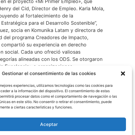
 en el proyecto «Mi Primer Empleo», que
enry del Cid, Director de Empleo. Karla Mola,
uyendo al fortalecimiento de la
stratégica para el Desarrollo Sostenible”,
uez, socia en Komunika Latam y directora de
dad del programa Creadores de Impacto,
), compartió su experiencia en derecho
n social. Cada uno ofreció valiosas
ategorías alineadas con los ODS. Se otorgaron
la Excelencia» a organizaciones
selección de los ganadores estuvo a cargo de
Gestionar el consentimiento de las cookies
lia trayectoria y un profundo compromiso
 mejores experiencias, utilizamos tecnologías como las cookies para
d pública y la academia garantizó una
ceder a la información del dispositivo. El consentimiento de estas
l Club de Leones Panamá Virtual en Valores y
permitirá procesar datos como el comportamiento de navegación o las
l esfuerzo y la dedicación de cada uno de los
únicas en este sitio. No consentir o retirar el consentimiento, puede
mente a ciertas características y funciones.
ue representan. «Son líderes que, con su
 Istmo, a través de la iniciativa Huellas del
Implementación de los ODS en España en 2022
Aceptar