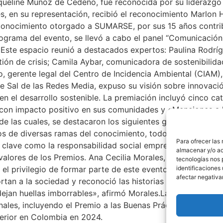
cqueline Muñoz de Cedeño, fue reconocida por su liderazgo
, en su representación, recibió el reconocimiento Marlon H
econocimiento otorgado a SUMARSE, por sus 15 años contrib
grama del evento, se llevó a cabo el panel “Comunicación E
Este espacio reunió a destacados expertos: Paulina Rodríg
tión de crisis; Camila Aybar, comunicadora de sostenibili
go, gerente legal del Centro de Incidencia Ambiental (CIAM
e Sal de las Redes Media, expuso su visión sobre innovació
en el desarrollo sostenible. La premiación incluyó cinco c
s con impacto positivo en sus comunidades y «Menciones a 
de las cuales, se destacaron los siguientes ganadores: La 
os de diversas ramas del conocimiento, todos con una amp
Para ofrecer las
s clave como la responsabilidad social empresarial, la salu
almacenar y/o ac
alores de los Premios. Ana Cecilia Morales, Presidente de
tecnologías nos 
el privilegio de formar parte de este evento, resaltando e
identificaciones 
afectar negativa
tan a la sociedad y reconoció las historias inspiradoras q
an huellas imborrables», afirmó Morales.La Universidad Del
nales, incluyendo el Premio a las Buenas Prácticas en la 
perior en Colombia en 2024.