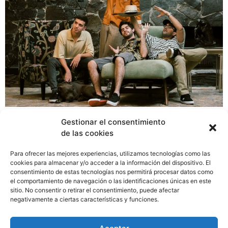
Trippy Beach es un tema que nos traslada a un trip con
Gestionar el consentimiento
amigos a la playa, nos hace sentir la brisa del mar y
de las cookies
rememorar buenos momentos en un verano
interminable en el trópico, de querer estar en la playa.
Para ofrecer las mejores experiencias, utilizamos tecnologías como las
El tema fue escrito por Robert Spratt, vocalista de
cookies para almacenar y/o acceder a la información del dispositivo. El
consentimiento de estas tecnologías nos permitirá procesar datos como
Entre Nos y música compuesta por Pipe Gómez y
el comportamiento de navegación o las identificaciones únicas en este
Ricardo Duque, producido por Iñaki Iriberri, productor
sitio. No consentir o retirar el consentimiento, puede afectar
de la banda Señor.Loop, quien por primera vez colabora
negativamente a ciertas características y funciones.
con otra banda panameña fuera de Señor. Loop.
Además, es el productor responsable del nuevo disco