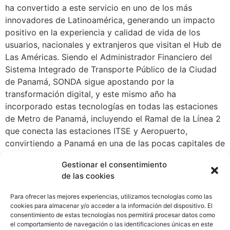
ha convertido a este servicio en uno de los más
innovadores de Latinoamérica, generando un impacto
positivo en la experiencia y calidad de vida de los
usuarios, nacionales y extranjeros que visitan el Hub de
Las Américas. Siendo el Administrador Financiero del
Sistema Integrado de Transporte Público de la Ciudad
de Panamá, SONDA sigue apostando por la
transformación digital, y este mismo año ha
incorporado estas tecnologías en todas las estaciones
de Metro de Panamá, incluyendo el Ramal de la Línea 2
que conecta las estaciones ITSE y Aeropuerto,
convirtiendo a Panamá en una de las pocas capitales de
Latinoamérica que cuentan con una conexión del
Gestionar el consentimiento
sistema Metro, entre el centro de la ciudad y su
de las cookies
principal aeropuerto internacional. De cara al futuro,
SONDA apuesta por el desarrollo de lo que denomina
Para ofrecer las mejores experiencias, utilizamos tecnologías como las
Transporte 4.0 en Panamá que contribuya con la
cookies para almacenar y/o acceder a la información del dispositivo. El
consentimiento de estas tecnologías nos permitirá procesar datos como
evolución de la ciudad a una “Smart City”,
el comportamiento de navegación o las identificaciones únicas en este
proporcionando innovaciones que faciliten la