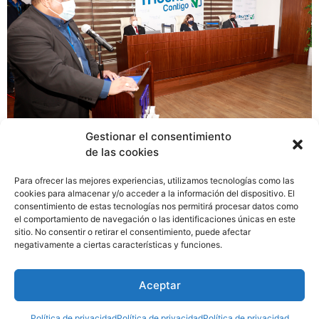
Gestionar el consentimiento
de las cookies
El Tribunal Electoral ha puesto en marcha un plan de
reingeniería e innovación mediante la creación y
Para ofrecer las mejores experiencias, utilizamos tecnologías como las
utilización de herramientas tecnológicas –Tribunal
cookies para almacenar y/o acceder a la información del dispositivo. El
consentimiento de estas tecnologías nos permitirá procesar datos como
Contigo y el Centro de Atención al
el comportamiento de navegación o las identificaciones únicas en este
Usuario (CAU)- accesibles para que los usuarios
sitio. No consentir o retirar el consentimiento, puede afectar
puedan realizar sus trámites desde cualquier lugar, ya
negativamente a ciertas características y funciones.
sea del Registro Civil, Cedulación y Organización
Electoral. Ambos sistemas disminuyen los riesgos de
Aceptar
contagio por la pandemia de la COVID-19.
Política de privacidad
Política de privacidad
Política de privacidad