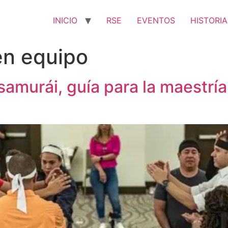
INICIO
RSE
EVENTOS
HISTORIA
en equipo
samurái, guía para la maestría