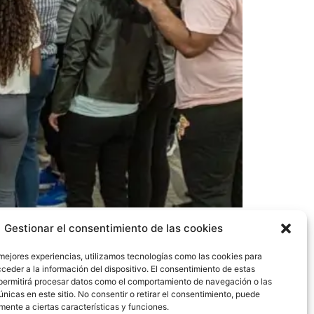
eneral, tendrán la oportunidad de iniciar un
Gestionar el consentimiento de las cookies
una experiencia transformadora basada en la
 mejores experiencias, utilizamos tecnologías como las cookies para
ceder a la información del dispositivo. El consentimiento de estas
permitirá procesar datos como el comportamiento de navegación o las
únicas en este sitio. No consentir o retirar el consentimiento, puede
mente a ciertas características y funciones.