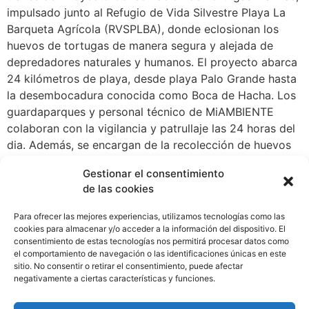
impulsado junto al Refugio de Vida Silvestre Playa La
Barqueta Agrícola (RVSPLBA), donde eclosionan los
huevos de tortugas de manera segura y alejada de
depredadores naturales y humanos. El proyecto abarca
24 kilómetros de playa, desde playa Palo Grande hasta
la desembocadura conocida como Boca de Hacha. Los
guardaparques y personal técnico de MiAMBIENTE
colaboran con la vigilancia y patrullaje las 24 horas del
dia. Además, se encargan de la recolección de huevos
en esa zona donde desovan las tortugas y,
Gestionar el consentimiento
posteriormente los siembran en el vivero del Refugio de
de las cookies
Vida Silvestre playa La Barqueta Agrícola (RVSPLBA),
contribuyendo así, con la preservación de esta especie.
Para ofrecer las mejores experiencias, utilizamos tecnologías como las
De acuerdo con Ley 8 del 4 de enero de 2008, Que
cookies para almacenar y/o acceder a la información del dispositivo. El
consentimiento de estas tecnologías nos permitirá procesar datos como
aprueba la “CONVENCIÓN INTERAMERICANA PARA LA
el comportamiento de navegación o las identificaciones únicas en este
PROTECCIÓN Y CONSERVACIÓN DE LAS TORTUGAS
sitio. No consentir o retirar el consentimiento, puede afectar
MARINAS” está prohibida la captura, retención o muerte
negativamente a ciertas características y funciones.
intencional de las tortugas marinas, así como del