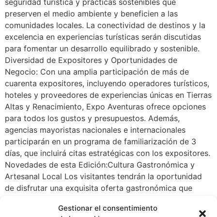
seguridad turística y prácticas sostenibles que
preserven el medio ambiente y beneficien a las
comunidades locales. La conectividad de destinos y la
excelencia en experiencias turísticas serán discutidas
para fomentar un desarrollo equilibrado y sostenible.
Diversidad de Expositores y Oportunidades de
Negocio: Con una amplia participación de más de
cuarenta expositores, incluyendo operadores turísticos,
hoteles y proveedores de experiencias únicas en Tierras
Altas y Renacimiento, Expo Aventuras ofrece opciones
para todos los gustos y presupuestos. Además,
agencias mayoristas nacionales e internacionales
participarán en un programa de familiarización de 3
días, que incluirá citas estratégicas con los expositores.
Novedades de esta Edición:Cultura Gastronómica y
Artesanal Local Los visitantes tendrán la oportunidad
de disfrutar una exquisita oferta gastronómica que
celebra los sabores auténticos de la región, así como
Gestionar el consentimiento
adquirir productos artesanales únicos que reflejan el