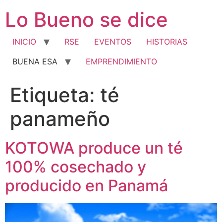
Ir
Lo Bueno se dice
al
contenido
INICIO
RSE
EVENTOS
HISTORIAS
BUENA ESA
EMPRENDIMIENTO
Etiqueta:
té
panameño
KOTOWA produce un té
100% cosechado y
producido en Panamá