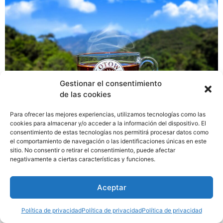
Gestionar el consentimiento
de las cookies
Para ofrecer las mejores experiencias, utilizamos tecnologías como las
cookies para almacenar y/o acceder a la información del dispositivo. El
KOTOWA, la reconocida marca de producción nacional
consentimiento de estas tecnologías nos permitirá procesar datos como
y ganadora de múltiples premios a nivel nacional e
el comportamiento de navegación o las identificaciones únicas en este
internacional por la calidad de su café innova con la
sitio. No consentir o retirar el consentimiento, puede afectar
negativamente a ciertas características y funciones.
producción de té, convirtiéndose en la primera finca
productora de té en el país, presentando cuatro
variedades cargadas de sabor.
Aceptar
Política de privacidad
Política de privacidad
Política de privacidad