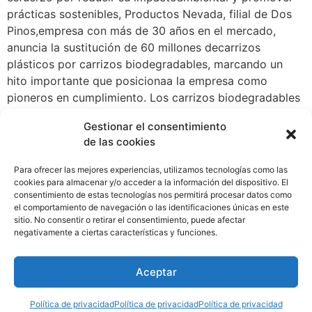
prácticas sostenibles, Productos Nevada, filial de Dos
Pinos,empresa con más de 30 años en el mercado,
anuncia la sustitución de 60 millones decarrizos
plásticos por carrizos biodegradables, marcando un
hito importante que posicionaa la empresa como
pioneros en cumplimiento. Los carrizos biodegradables
están siendo implementados en los envases de jugos y
Gestionar el consentimiento
leches saborizadas de 180 y 200 ml, Tetra Pak. Esta
de las cookies
iniciativa no solo cumple con Ley187, del 2 de diciembre
de 2020, sino que también responde a las demandas de
Para ofrecer las mejores experiencias, utilizamos tecnologías como las
losconsumidores en contribuir con la preservación del
cookies para almacenar y/o acceder a la información del dispositivo. El
consentimiento de estas tecnologías nos permitirá procesar datos como
planeta para las futuras generaciones. Con la
el comportamiento de navegación o las identificaciones únicas en este
sustitución del plástico por carrizos biodegradables, se
sitio. No consentir o retirar el consentimiento, puede afectar
genera un ahorro de 163 toneladas de CO2 anual
negativamente a ciertas características y funciones.
(dióxido de carbono), equivalente a evitar el uso de
18.000galones de gasolina o lo que se necesitaría para
Aceptar
cargar 19.700.000 teléfonos inteligentes.
Política de privacidad
Política de privacidad
Política de privacidad