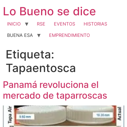
Ir
Lo Bueno se dice
al
contenido
INICIO
RSE
EVENTOS
HISTORIAS
BUENA ESA
EMPRENDIMIENTO
Etiqueta:
Tapaentosca
Panamá revoluciona el
mercado de taparroscas