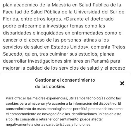
plan académico de la Maestría en Salud Pública de la
Facultad de Salud Pública de la Universidad del Sur de
Florida, entre otros logros. «Durante el doctorado
podré enfocarme a investigar temas como las
disparidades e inequidades en enfermedades como el
cáncer o el acceso de las personas latinas a los
servicios de salud en Estados Unidos», comenta Trejos
Saucedo, quien, tras culminar sus estudios, planea
desarrollar investigaciones similares en Panamá para
mejorar la calidad de los servicios de salud y el acceso
a estos en el caso de las personas más vulnerables.
Gestionar el consentimiento
Trejos Saucedo es oriundo de Monagrillo, provincia de
de las cookies
Herrera, estudió psicología en la Universidad de
Panamá, fue asistente de investigación en la Iniciativa
Para ofrecer las mejores experiencias, utilizamos tecnologías como las
de Investigación Enfocada en el Envejecimiento en
cookies para almacenar y/o acceder a la información del dispositivo. El
consentimiento de estas tecnologías nos permitirá procesar datos como
Panamá (PARI, por sus siglas en inglés) del Instituto de
el comportamiento de navegación o las identificaciones únicas en este
Investigaciones Científicas y Servicios de Alta
sitio. No consentir o retirar el consentimiento, puede afectar
Tecnología de Panamá (Indicasat AIP) y también fue
negativamente a ciertas características y funciones.