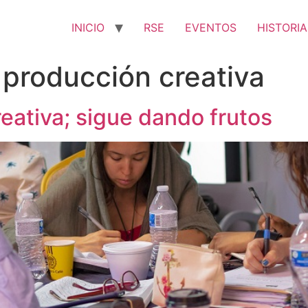
INICIO
RSE
EVENTOS
HISTORIA
e producción creativa
reativa; sigue dando frutos