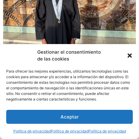
Gestionar el consentimiento
de las cookies
Danilo Rodríguez Acosta es un profesional de la
Para ofrecer las mejores experiencias, utilizamos tecnologías como las
comunicación social de 83 años de edad, recién
cookies para almacenar y/o acceder a la información del dispositivo. El
consentimiento de estas tecnologías nos permitirá procesar datos como
graduado de la Escuela de Periodismo en la Facultad de
el comportamiento de navegación o las identificaciones únicas en este
Comunicación Social de la universidad de Panamá.
sitio. No consentir o retirar el consentimiento, puede afectar
negativamente a ciertas características y funciones.
Aceptar
Política de privacidad
Política de privacidad
Política de privacidad