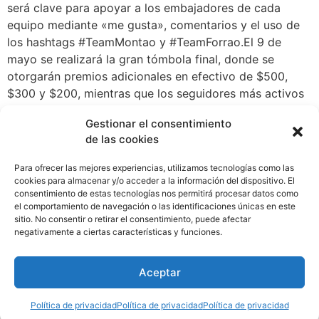
será clave para apoyar a los embajadores de cada
equipo mediante «me gusta», comentarios y el uso de
los hashtags #TeamMontao y #TeamForrao.El 9 de
mayo se realizará la gran tómbola final, donde se
otorgarán premios adicionales en efectivo de $500,
$300 y $200, mientras que los seguidores más activos
en redes sociales también recibirán reconocimientos
Gestionar el consentimiento
especiales. «¿Carro o Cash? Team Montaó o Team
de las cookies
Forraó» no solo marca un precedente en dinámicas de
entretenimiento, sino que también refuerza el
Para ofrecer las mejores experiencias, utilizamos tecnologías como las
compromiso del entretenimiento y juego
cookies para almacenar y/o acceder a la información del dispositivo. El
consentimiento de estas tecnologías nos permitirá procesar datos como
responsable.Sobre Fantastic: Fantastic Casino opera en
el comportamiento de navegación o las identificaciones únicas en este
32 salas a nivel nacional, generando más de 1,000
sitio. No consentir o retirar el consentimiento, puede afectar
empleos de manera directa y más de 400 empleos de
negativamente a ciertas características y funciones.
manera indirecta. Invierte $1.8M anuales en ESG,
reafirmando su compromiso con el desarrollo sostenible
Aceptar
y la responsabilidad social.
Política de privacidad
Política de privacidad
Política de privacidad