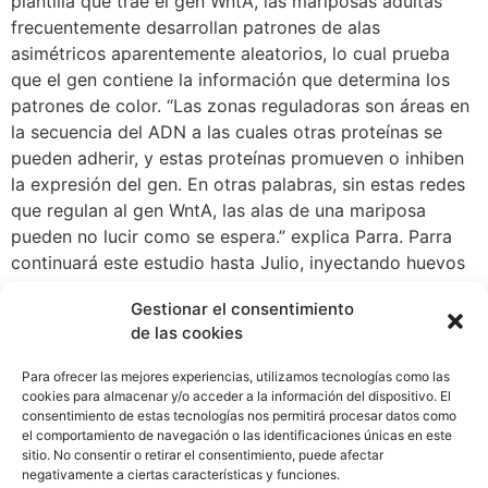
plantilla que trae el gen WntA, las mariposas adultas
frecuentemente desarrollan patrones de alas
asimétricos aparentemente aleatorios, lo cual prueba
que el gen contiene la información que determina los
patrones de color. “Las zonas reguladoras son áreas en
la secuencia del ADN a las cuales otras proteínas se
pueden adherir, y estas proteínas promueven o inhiben
la expresión del gen. En otras palabras, sin estas redes
que regulan al gen WntA, las alas de una mariposa
pueden no lucir como se espera.” explica Parra. Parra
continuará este estudio hasta Julio, inyectando huevos
y estudiando los resultados, con la esperanza de
Gestionar el consentimiento
comprender cómo exactamente las regiones
de las cookies
reguladoras en el ADN de las mariposas trabajan sobre
este gen. “He trabajado con insectos desde el principio,
Para ofrecer las mejores experiencias, utilizamos tecnologías como las
y me interesa cómo el mimetismo ha evolucionado en
cookies para almacenar y/o acceder a la información del dispositivo. El
consentimiento de estas tecnologías nos permitirá procesar datos como
las Lepidópteras (polillas y mariposas), y los fenómenos
el comportamiento de navegación o las identificaciones únicas en este
que explican el mimetismo desde la genética,” Parra
sitio. No consentir o retirar el consentimiento, puede afectar
declara. Debido a que las mariposas son organismos
negativamente a ciertas características y funciones.