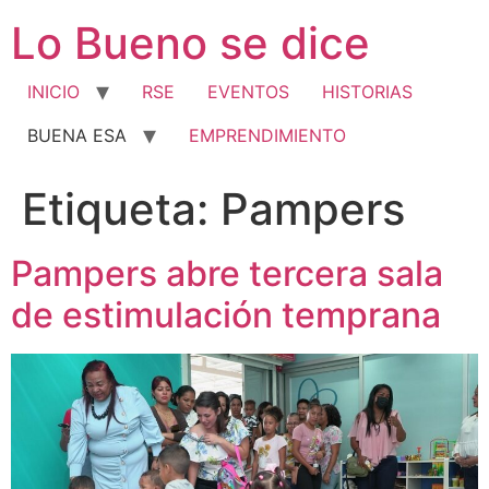
Ir
Lo Bueno se dice
al
contenido
INICIO
RSE
EVENTOS
HISTORIAS
BUENA ESA
EMPRENDIMIENTO
Etiqueta:
Pampers
Pampers abre tercera sala
de estimulación temprana