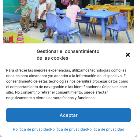
Gestionar el consentimiento
Con la finalidad de brindarle una mejor calidad de vida
de las cookies
a los más pequeños del corregimiento de Caimitillo,
distrito de Panamá, Pampers inauguró la tercera sala de
Para ofrecer las mejores experiencias, utilizamos tecnologías como las
estimulación temprana en el país. La sala cumple con el
cookies para almacenar y/o acceder a la información del dispositivo. El
consentimiento de estas tecnologías nos permitirá procesar datos como
Currículo de la Primera Infancia, reglamentado por el
el comportamiento de navegación o las identificaciones únicas en este
Ministerio de Educación (MEDUCA), que va desde el
sitio. No consentir o retirar el consentimiento, puede afectar
Nacimiento a los 3 años, asegurando así que los niños y
negativamente a ciertas características y funciones.
niñas desarrollen al máximo sus potencialidades de
crecimiento.
Aceptar
Política de privacidad
Política de privacidad
Política de privacidad