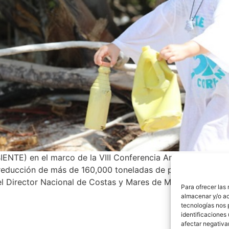
ENTE) en el marco de la VIII Conferencia Anual Our Ocea
la reducción de más de 160,000 toneladas de plástico que s
l Director Nacional de Costas y Mares de MiAMBIENTE de 
Para ofrecer las
almacenar y/o ac
tecnologías nos 
identificaciones 
afectar negativa