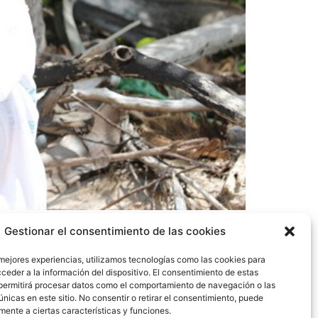
n 2023, hizo el anuncio de compromiso para
Gestionar el consentimiento de las cookies
e importa y consume en el país cada año. Este
Panamá, José Julio Casas.
 mejores experiencias, utilizamos tecnologías como las cookies para
ceder a la información del dispositivo. El consentimiento de estas
permitirá procesar datos como el comportamiento de navegación o las
únicas en este sitio. No consentir o retirar el consentimiento, puede
mente a ciertas características y funciones.