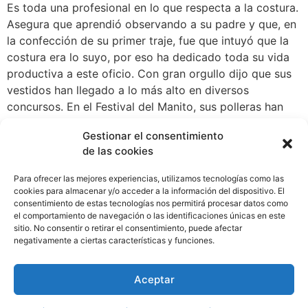
Es toda una profesional en lo que respecta a la costura.
Asegura que aprendió observando a su padre y que, en
la confección de su primer traje, fue que intuyó que la
costura era lo suyo, por eso ha dedicado toda su vida
productiva a este oficio. Con gran orgullo dijo que sus
vestidos han llegado a lo más alto en diversos
concursos. En el Festival del Manito, sus polleras han
sido premiadas con el primer y segundo puesto. Para
Gestionar el consentimiento
ella, representar a su pueblo natal en estos eventos es
de las cookies
el mejor regalo que le ha brindado la vida. Al igual que
Lucresia, otros 121 mil panameños (as) de todo el país
Para ofrecer las mejores experiencias, utilizamos tecnologías como las
están bajo la cobertura del programa 120 a los 65, que
cookies para almacenar y/o acceder a la información del dispositivo. El
consentimiento de estas tecnologías nos permitirá procesar datos como
brinda protección a aquellos panameños (as) que, por
el comportamiento de navegación o las identificaciones únicas en este
su edad y vulnerabilidad social, no perciben ingresos.
sitio. No consentir o retirar el consentimiento, puede afectar
Sin duda hay muchas formas de hacer patria. Lucresia
negativamente a ciertas características y funciones.
Chávez lo hace con su máquina de coser y con su
aguja, con ese talento que le heredó su padre y que le
Aceptar
ha regalado las mejores experiencias.