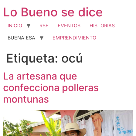
Ir
Lo Bueno se dice
al
contenido
INICIO
RSE
EVENTOS
HISTORIAS
BUENA ESA
EMPRENDIMIENTO
Etiqueta:
ocú
La artesana que
confecciona polleras
montunas