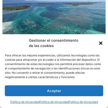
Gestionar el consentimiento
de las cookies
Para ofrecer las mejores experiencias, utilizamos tecnologías como las
cookies para almacenar y/o acceder a la información del dispositivo. El
Panamá será el primer país centroamericano en realizar
consentimiento de estas tecnologías nos permitirá procesar datos como
la conferencia Our Oceans-Nuestro Océano, uno de los
el comportamiento de navegación o las identificaciones únicas en este
sitio. No consentir o retirar el consentimiento, puede afectar
eventos más importantes en materia de protección
negativamente a ciertas características y funciones.
oceánica mundial.
Aceptar
Política de privacidad
Política de privacidad
Política de privacidad