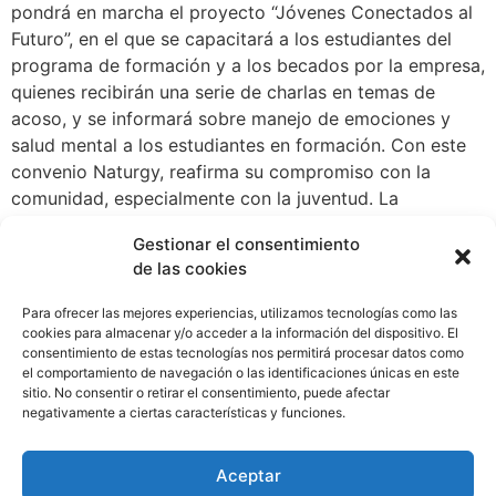
pondrá en marcha el proyecto “Jóvenes Conectados al
Futuro”, en el que se capacitará a los estudiantes del
programa de formación y a los becados por la empresa,
quienes recibirán una serie de charlas en temas de
acoso, y se informará sobre manejo de emociones y
salud mental a los estudiantes en formación. Con este
convenio Naturgy, reafirma su compromiso con la
comunidad, especialmente con la juventud. La
distribuidora de energía sigue trabajando para
Gestionar el consentimiento
posicionarse como un agente socialmente involucrado,
de las cookies
esta vez gracias a la mejora de los ambientes escolares
a nivel nacional, promoviendo la sana convivencia y
Para ofrecer las mejores experiencias, utilizamos tecnologías como las
bienestar de los estudiantes a través del​ programas de
cookies para almacenar y/o acceder a la información del dispositivo. El
consentimiento de estas tecnologías nos permitirá procesar datos como
Prevención e Intervención de Ni Uno Más. El acoso
el comportamiento de navegación o las identificaciones únicas en este
escolar y cibernético es una problemática que necesita
sitio. No consentir o retirar el consentimiento, puede afectar
acción de todas las partes para poder ser erradicada,
negativamente a ciertas características y funciones.
por eso la empresa considera importante formar tanto
a los adultos, como a las infancias para poder
Aceptar
prevenirlo.