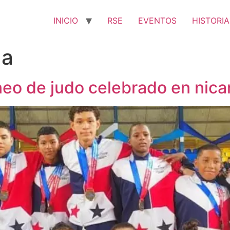
INICIO
RSE
EVENTOS
HISTORIA
ua
neo de judo celebrado en nic