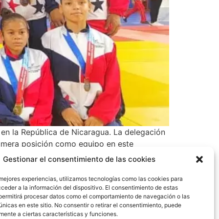
en la República de Nicaragua. La delegación
rimera posición como equipo en este
bronce. Medallas de Oro: Danna De León,
Gestionar el consentimiento de las cookies
rine Naranjo de Colón, , Nelson Tuñon, Ingrid
 mejores experiencias, utilizamos tecnologías como las cookies para
ceder a la información del dispositivo. El consentimiento de estas
permitirá procesar datos como el comportamiento de navegación o las
únicas en este sitio. No consentir o retirar el consentimiento, puede
mente a ciertas características y funciones.