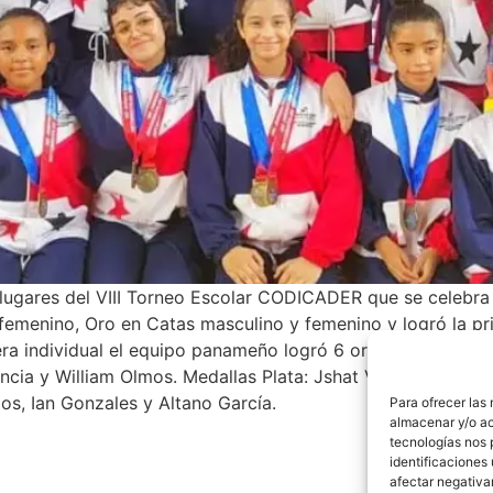
lugares del VIII Torneo Escolar CODICADER que se celebra 
emenino, Oro en Catas masculino y femenino y logró la p
a individual el equipo panameño logró 6 oro, 4 plata y 3 
ncia y William Olmos. Medallas Plata: Jshat Villareal, Kathe
s, Ian Gonzales y Altano García.
Para ofrecer las
almacenar y/o ac
tecnologías nos 
identificaciones 
afectar negativa