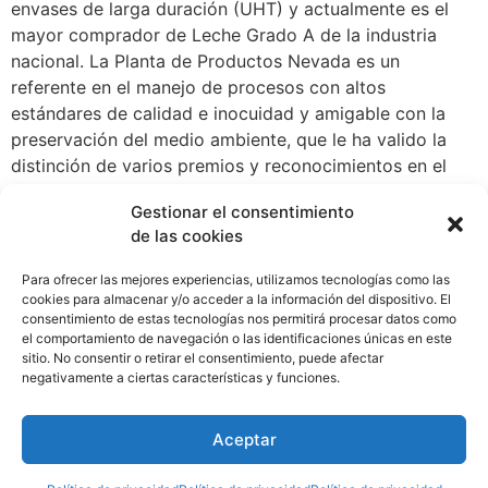
envases de larga duración (UHT) y actualmente es el
mayor comprador de Leche Grado A de la industria
nacional. La Planta de Productos Nevada es un
referente en el manejo de procesos con altos
estándares de calidad e inocuidad y amigable con la
preservación del medio ambiente, que le ha valido la
distinción de varios premios y reconocimientos en el
sector, entre ellos 5 premios obtenidos en las prácticas
Gestionar el consentimiento
ambientales sostenibles en los 2015, 2016, 2017, 2019 y
de las cookies
2022. Sus marcas líderes en el mercado panameño con
nuestras marcas La Chiricana, Nevada y Dos Pinos, son
Para ofrecer las mejores experiencias, utilizamos tecnologías como las
productos elaborados a partir de leche de la mejor
cookies para almacenar y/o acceder a la información del dispositivo. El
consentimiento de estas tecnologías nos permitirá procesar datos como
calidad, aportando nutrición, salud y bienestar a todos
el comportamiento de navegación o las identificaciones únicas en este
los consumidores.Leche La Chiricana es líder del
sitio. No consentir o retirar el consentimiento, puede afectar
mercado con el 46.1% de participación. Mientras que,
negativamente a ciertas características y funciones.
las marcas de leche larga vida de Nevada y Delactomy
Dos Pinos, representan el 56.9% del mercado de
Aceptar
acuerdo con la firma Dichter & Neira.