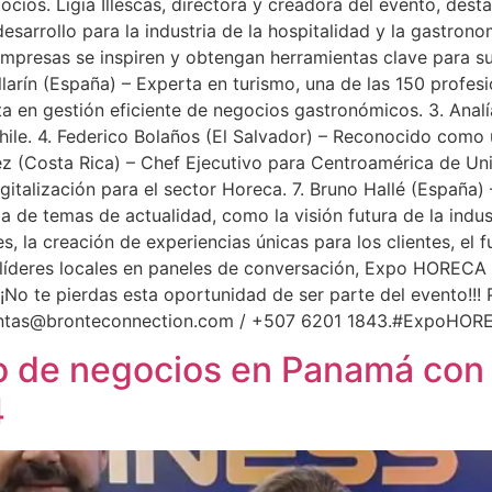
ocios. Ligia Illescas, directora y creadora del evento, des
rrollo para la industria de la hospitalidad y la gastronom
mpresas se inspiren y obtengan herramientas clave para su
allarín (España) – Experta en turismo, una de las 150 profes
a en gestión eficiente de negocios gastronómicos. 3. Analía
Chile. 4. Federico Bolaños (El Salvador) – Reconocido como
uez (Costa Rica) – Chef Ejecutivo para Centroamérica de Uni
igitalización para el sector Horeca. 7. Bruno Hallé (España)
de temas de actualidad, como la visión futura de la industr
s, la creación de experiencias únicas para los clientes, el f
 líderes locales en paneles de conversación, Expo HORECA
¡¡No te pierdas esta oportunidad de ser parte del evento!!!
ntas@bronteconnection.com
/ +507 6201 1843.#ExpoHO
o de negocios en Panamá con e
4