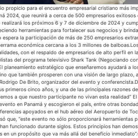
o propicio para el encuentro empresarial cristiano más imp
á 2024, que reunirá a cerca de 500 empresarios exitosos 
e realizará los próximos 6 y 7 de diciembre de 2024 y cump
eciendo herramientas para fortalecer sus negocios y brind
to espera la participación de más de 250 empresarios extran
derrama económica cercana a los 3 millones de balboas.Los
idades, con el respaldo de empresarios de alto perfil en l
listas del programa televisivo Shark Tank (Negociando con
.“El planeamiento estratégico que enseñaremos ayudará a lo
 sino que también prosperen con una visión de largo plazo,
 Rodrigo De Brito, organizador del evento y conferencista
s primeros cinco años, y una de las principales razones de
remos a que nuestro participante no vivan esta realidad” El
e evento en Panamá y escogieron el país, entre otras bonda
nferencias apoyados en el hub aéreo del Aeropuerto de Toc
ó que, “este evento no sólo proporcionará herramientas prá
 han funcionado durante siglos. Estos principios han demo
 en un propósito que va más allá del beneficio inmediato”