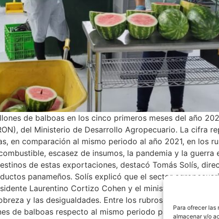
llones de balboas en los cinco primeros meses del año 202
), del Ministerio de Desarrollo Agropecuario. La cifra re
s, en comparación al mismo periodo al año 2021, en los ru
 combustible, escasez de insumos, la pandemia y la guerra 
destinos de estas exportaciones, destacó Tomás Solís, dir
roductos panameños. Solís explicó que el sector agropecua
residente Laurentino Cortizo Cohen y el ministro Valderram
pobreza y las desigualdades. Entre los rubros que ha tenido
Para ofrecer las
es de balboas respecto al mismo periodo para el año 2021
almacenar y/o ac