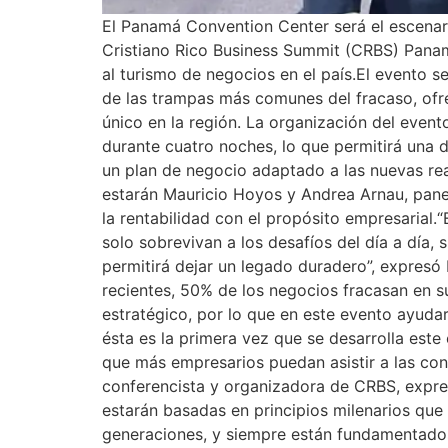
El Panamá Convention Center será el escenari
Cristiano Rico Business Summit (CRBS) Panam
al turismo de negocios en el país.El evento s
de las trampas más comunes del fracaso, ofr
único en la región. La organización del even
durante cuatro noches, lo que permitirá una 
un plan de negocio adaptado a las nuevas real
estarán Mauricio Hoyos y Andrea Arnau, pane
la rentabilidad con el propósito empresarial
solo sobrevivan a los desafíos del día a día,
permitirá dejar un legado duradero”, expresó
recientes, 50% de los negocios fracasan en su
estratégico, por lo que en este evento ayuda
ésta es la primera vez que se desarrolla est
que más empresarios puedan asistir a las co
conferencista y organizadora de CRBS, expres
estarán basadas en principios milenarios que
generaciones, y siempre están fundamentados