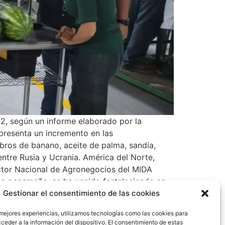
2, según un informe elaborado por la
presenta un incremento en las
bros de banano, aceite de palma, sandía,
entre Rusia y Ucrania. América del Norte,
ector Nacional de Agronegocios del MIDA
rio panameño, se ha venido fortaleciendo en
a, como uno de objetivos de este Gobierno
Gestionar el consentimiento de las cookies
 un incremento en sus exportaciones está el
 mejores experiencias, utilizamos tecnologías como las cookies para
, lo que representa un 12% de incremento. La
ceder a la información del dispositivo. El consentimiento de estas