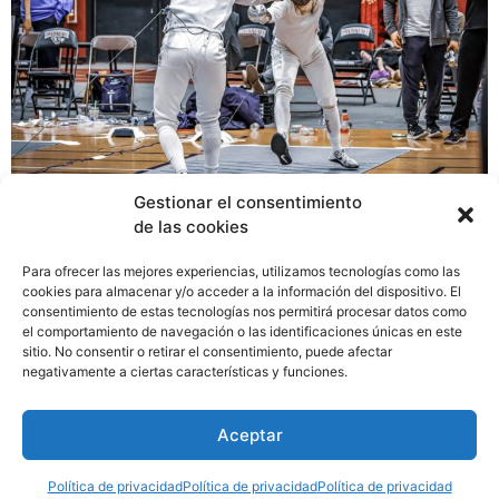
Gestionar el consentimiento
de las cookies
La asociación de esgrima de los Estados Unidos “USA
FENCING ASSOCIATION” publicó el listado de los
Para ofrecer las mejores experiencias, utilizamos tecnologías como las
mejores esgrimistas universitarios NCAA del país de la
cookies para almacenar y/o acceder a la información del dispositivo. El
consentimiento de estas tecnologías nos permitirá procesar datos como
temporada, siendo el panameño Julio Arias Petterson
el comportamiento de navegación o las identificaciones únicas en este
uno de ellos en la categoría “First Team DIV III” de
sitio. No consentir o retirar el consentimiento, puede afectar
NCAA (National Collegiate Athletic Association),
negativamente a ciertas características y funciones.
organización de atletas universitarios de Estados
Unidos. Arias Petterson estudia y entrena en Drew
Aceptar
University en Nueva Jersey, Estados Unidos.
Política de privacidad
Política de privacidad
Política de privacidad