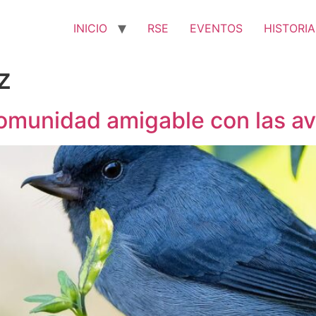
INICIO
RSE
EVENTOS
HISTORIA
z
omunidad amigable con las av