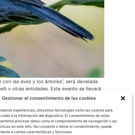
 con las aves y los árboles”, será develada
lli y otras entidades. Este evento se llevará
n del Panamá Bird Festival, cuyas actividades
Gestionar el consentimiento de las cookies
 jirafa de Albrook Mall. “El Cangrejo es la
y descanso en medio de un oasis natural,
 mejores experiencias, utilizamos tecnologías como las cookies para
ceder a la información del dispositivo. El consentimiento de estas
ó Cozzarelli. Se indicó que El Cangrejo
permitirá procesar datos como el comportamiento de navegación o las
uitos y loros entre otros; que en adelante a
únicas en este sitio. No consentir o retirar el consentimiento, puede
gos QR, las especies tanto de árboles como
mente a ciertas características y funciones.