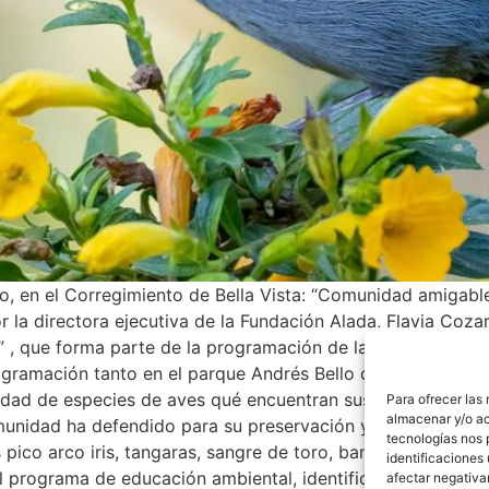
o, en el Corregimiento de Bella Vista: “Comunidad amigable
 la directora ejecutiva de la Fundación Alada, Flavia Cozare
, que forma parte de la programación de la tercera versió
ramación tanto en el parque Andrés Bello como en el pasillo
idad de especies de aves qué encuentran sustento, percha 
Para ofrecer las
almacenar y/o ac
omunidad ha defendido para su preservación y solaz» expres
tecnologías nos 
ico arco iris, tangaras, sangre de toro, bandadas de periq
identificaciones 
l programa de educación ambiental, identificando con códi
afectar negativa