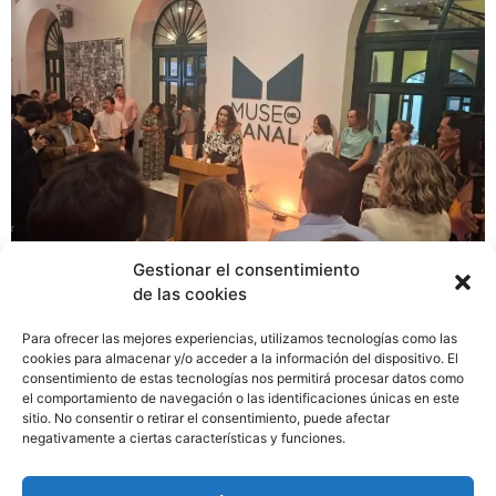
Gestionar el consentimiento
de las cookies
El Museo del Canal abre al público su sala
“Construyendo el Canal de Panamá”, completamente
Para ofrecer las mejores experiencias, utilizamos tecnologías como las
renovada, ofreciendo una visión moderna y enriquecida
cookies para almacenar y/o acceder a la información del dispositivo. El
consentimiento de estas tecnologías nos permitirá procesar datos como
sobre la construcción de esta emblemática obra de
el comportamiento de navegación o las identificaciones únicas en este
ingeniería. Con un enfoque contemporáneo y tecnología
sitio. No consentir o retirar el consentimiento, puede afectar
de última generación, la nueva sala explora los
negativamente a ciertas características y funciones.
antecedentes, desafíos y el impacto global del Canal,
invitando a los visitantes a conectar el pasado con la