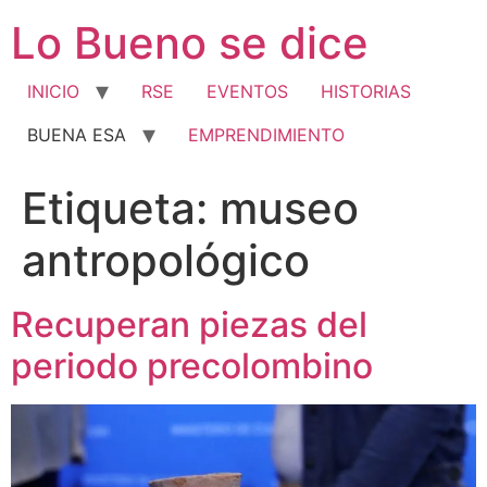
Ir
Lo Bueno se dice
al
contenido
INICIO
RSE
EVENTOS
HISTORIAS
BUENA ESA
EMPRENDIMIENTO
Etiqueta:
museo
antropológico
Recuperan piezas del
periodo precolombino