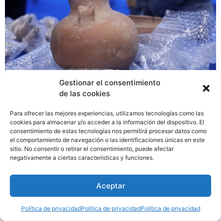
Gestionar el consentimiento
de las cookies
El equipo de museos del Ministerio de Cultura recibió 19
Para ofrecer las mejores experiencias, utilizamos tecnologías como las
piezas de cerámica para mantenerlas en custodia. La
cookies para almacenar y/o acceder a la información del dispositivo. El
consentimiento de estas tecnologías nos permitirá procesar datos como
entrega la hizo la señora Katherine Shahani al director
el comportamiento de navegación o las identificaciones únicas en este
de Museos, Raúl Castro Zachrisson, que estuvo
sitio. No consentir o retirar el consentimiento, puede afectar
acompañado por un equipo de expertos.
negativamente a ciertas características y funciones.
Aceptar
Política de privacidad
Política de privacidad
Política de privacidad