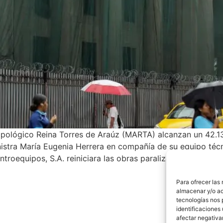
opológico Reina Torres de Araúz (MARTA) alcanzan un 42.13
inistra María Eugenia Herrera en compañía de su equipo téc
ntroequipos, S.A. reiniciara las obras paralizadas desde m
Para ofrecer las
almacenar y/o ac
tecnologías nos 
identificaciones 
afectar negativa