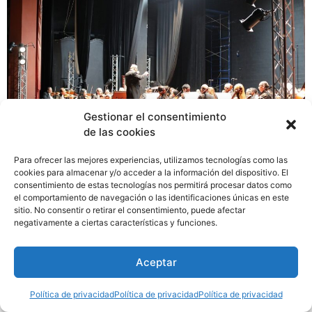
Gestionar el consentimiento
de las cookies
Para ofrecer las mejores experiencias, utilizamos tecnologías como las
cookies para almacenar y/o acceder a la información del dispositivo. El
La Orquesta Sinfónica Nacional OSN, en su temporada
consentimiento de estas tecnologías nos permitirá procesar datos como
2023, continua su agenda de conciertos elaborada por
el comportamiento de navegación o las identificaciones únicas en este
sitio. No consentir o retirar el consentimiento, puede afectar
el Ministerio de Cultura. Hace unos días,, en el Teatro
negativamente a ciertas características y funciones.
Nacional, se llevó a cabo una noche dedicada a obras
de Ralph Vaughan Williams y Alexander Borodin.
Aceptar
Política de privacidad
Política de privacidad
Política de privacidad