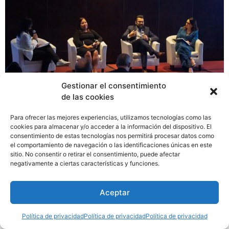
Gestionar el consentimiento
de las cookies
La Cámara de Sedes de Empresas Multinacionales
Para ofrecer las mejores experiencias, utilizamos tecnologías como las
(CASEM), en alianza con el Ministerio de Comercio e
cookies para almacenar y/o acceder a la información del dispositivo. El
consentimiento de estas tecnologías nos permitirá procesar datos como
Industrias (MICI), desarrolló el foro “Liderazgo en
el comportamiento de navegación o las identificaciones únicas en este
tiempos de incertidumbre: cómo adaptarse y
sitio. No consentir o retirar el consentimiento, puede afectar
transformar en un mundo cambiante”, que reunió a
negativamente a ciertas características y funciones.
líderes empresariales, autoridades y expertos en
gestión organizacional en el Hotel Westin, Costa del
Aceptar
Este.
Política de privacidad
Política de privacidad
Política de privacidad