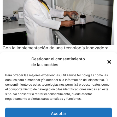
Con la implementación de una tecnología innovadora
para el procesamiento de la miel de abeja, la empresa
Gestionar el consentimiento
Si Es Natural, S.A. ha logrado desarrollar un producto
de las cookies
con calidad de exportación. El proyecto empresarial,
que fue uno de los beneficiados en la convocatoria de
Para ofrecer las mejores experiencias, utilizamos tecnologías como las
Innovación Empresarial de la Secretaría Nacional de
cookies para almacenar y/o acceder a la información del dispositivo. El
consentimiento de estas tecnologías nos permitirá procesar datos como
Ciencia, Tecnología e Innovación (SENACYT), consiste
el comportamiento de navegación o las identificaciones únicas en este
en la implementación de equipo de laboratorio que
sitio. No consentir o retirar el consentimiento, puede afectar
permite obtener resultados inmediatos con respecto a
negativamente a ciertas características y funciones.
los parámetros HMF (hidroximetilfulfural) y los niveles
de diastasa, y así conocer la calidad de la miel de abeja
Aceptar
que se ha producido.