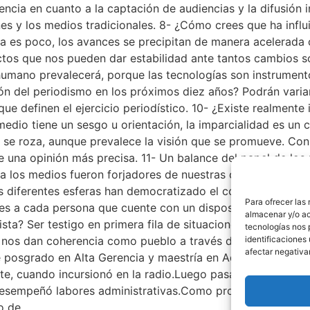
ia en cuanto a la captación de audiencias y la difusión in
nes y los medios tradicionales. 8- ¿Cómo crees que ha influ
cia es poco, los avances se precipitan de manera acelerad
ectos que nos pueden dar estabilidad ante tantos cambios 
umano prevalecerá, porque las tecnologías son instrument
ión del periodismo en los próximos diez años? Podrán varia
ue definen el ejercicio periodístico. 10- ¿Existe realment
medio tiene un sesgo u orientación, la imparcialidad es un
e se roza, aunque prevalece la visión que se promueve. Con 
e una opinión más precisa. 11- Un balance del papel de lo
ya los medios fueron forjadores de nuestras culturas, son re
as diferentes esferas han democratizado el consumo mediáti
Para ofrecer las
s a cada persona que cuente con un dispositivo a través d
almacenar y/o ac
dista? Ser testigo en primera fila de situaciones casuales 
tecnologías nos 
 dan coherencia como pueblo a través de la alegría, la tri
identificaciones 
afectar negativa
e posgrado en Alta Gerencia y maestría en Administración 
te, cuando incursionó en la radio.Luego pasa a la televisi
desempeñó labores administrativas.Como productor, ha desa
o de