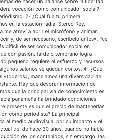
 además de hacer un balance sobre la libertad
rdadera vocación como comunicador social?
eriodismo. 2- ¿Cuál fue tu primera
s en la estación radial Stereo Rey,
me atreví a abrir el micrófono y animar.
cir y, de ser necesario, escríbelo antes». Fue
s difícil de ser comunicador social en
ue con pasión, tarde o temprano logra
ado pequeño requiere el esfuerzo y recursos
 algunos salarios se quedan cortos. 4- ¿Qué
os «toderos», manejamos una diversidad de
onstante. Hay que devorar información de
mos que la principal vía de conocimiento es
racia panameña ha brindado condiciones
pre presente es que el precio de mantenerlas
sión como periodista? La principal
nda el medio audiovisual por su impacto y el
 actual del de hace 30 años, cuando no había
roducción de los contenidos, sin embargo, las