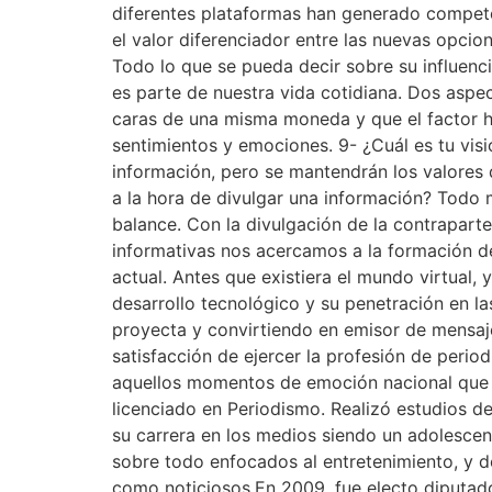
diferentes plataformas han generado competenc
el valor diferenciador entre las nuevas opcio
Todo lo que se pueda decir sobre su influen
es parte de nuestra vida cotidiana. Dos asp
caras de una misma moneda y que el factor h
sentimientos y emociones. 9- ¿Cuál es tu vis
información, pero se mantendrán los valores q
a la hora de divulgar una información? Todo 
balance. Con la divulgación de la contrapart
informativas nos acercamos a la formación d
actual. Antes que existiera el mundo virtual, 
desarrollo tecnológico y su penetración en l
proyecta y convirtiendo en emisor de mensaje
satisfacción de ejercer la profesión de perio
aquellos momentos de emoción nacional que nos
licenciado en Periodismo. Realizó estudios d
su carrera en los medios siendo un adolescen
sobre todo enfocados al entretenimiento, y 
como noticiosos.En 2009, fue electo diputad