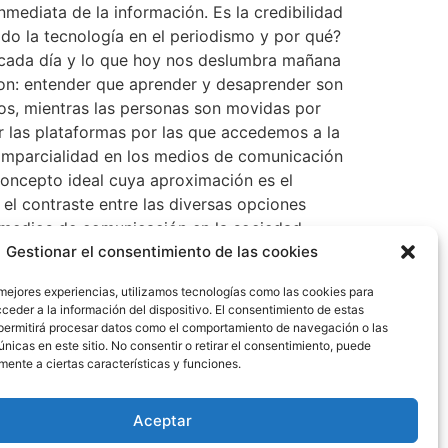
mediata de la información. Es la credibilidad
ido la tecnología en el periodismo y por qué?
a cada día y lo que hoy nos deslumbra mañana
son: entender que aprender y desaprender son
os, mientras las personas son movidas por
r las plataformas por las que accedemos a la
e imparcialidad en los medios de comunicación
 concepto ideal cuya aproximación es el
el contraste entre las diversas opciones
s medios de comunicación en la sociedad
flejo e influencia que orienta y conduce. El
Gestionar el consentimiento de las cookies
co al brindar retroalimentación de lo que se
 mejores experiencias, utilizamos tecnologías como las cookies para
el cual expresarse. 12- ¿Cuál es la mayor
ceder a la información del dispositivo. El consentimiento de estas
que a veces son ignoradas por muchos y de
permitirá procesar datos como el comportamiento de navegación o las
steza y, en ocasiones, la ira. Biografía Es
únicas en este sitio. No consentir o retirar el consentimiento, puede
mente a ciertas características y funciones.
de Empresas con énfasis en Mercadeo.Inició
ón, donde condujo una diversidad de espacios,
rrollado espacios tanto de entretenimiento
Aceptar