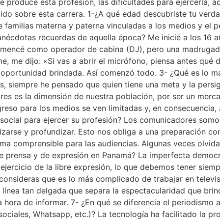
ue produce esta profesión, las dificultades para ejercerla,
luido sobre esta carrera. 1-¿A qué edad descubriste tu ve
familias materna y paterna vinculadas a los medios y el p
écdotas recuerdas de aquella época? Me inicié a los 16 año
mencé como operador de cabina (DJ), pero una madrugada 
 me dijo: «Si vas a abrir el micrófono, piensa antes qué de
a oportunidad brindada. Así comenzó todo. 3- ¿Qué es lo má
 siempre he pensado que quien tiene una meta y la persig
ores es la dimensión de nuestra población, por ser un merc
greso para los medios se ven limitadas y, en consecuencia,
social para ejercer su profesión? Los comunicadores som
izarse y profundizar. Esto nos obliga a una preparación c
rma comprensible para las audiencias. Algunas veces olvida
de prensa y de expresión en Panamá? La imperfecta democ
ejercicio de la libre expresión, lo que debemos tener siem
 consideras que es lo más complicado de trabajar en televi
la línea tan delgada que separa la espectacularidad que bri
la hora de informar. 7- ¿En qué se diferencia el periodismo
sociales, Whatsapp, etc.)? La tecnología ha facilitado la p