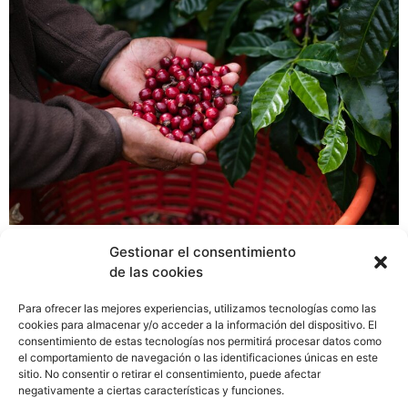
Kotowa, la reconocida marca productora de café,
Gestionar el consentimiento
apostando por su excepcional sabor, consistencia y alta
de las cookies
calidad de su café, participa en la 27° edición del The
Best of Panama, competencia que celebra la excelencia
Para ofrecer las mejores experiencias, utilizamos tecnologías como las
en la producción cafetera en Panamá. Kotowa este año
cookies para almacenar y/o acceder a la información del dispositivo. El
consentimiento de estas tecnologías nos permitirá procesar datos como
participa en las categorías: Geisha Natural y Varietal
el comportamiento de navegación o las identificaciones únicas en este
Natural. La competencia The Best of Panama se realiza
sitio. No consentir o retirar el consentimiento, puede afectar
en Boquete hasta el 3 de junio. En años anteriores
negativamente a ciertas características y funciones.