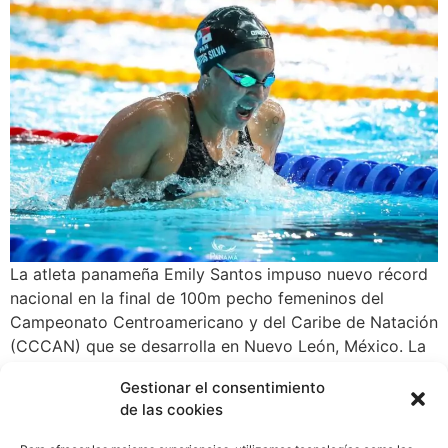
La atleta panameña Emily Santos impuso nuevo récord
nacional en la final de 100m pecho femeninos del
Campeonato Centroamericano y del Caribe de Natación
(CCCAN) que se desarrolla en Nuevo León, México. La
nadadora olímpica panameña logró por primera vez
Gestionar el consentimiento
romper la marca del 01:09, y terminó con un registro de
de las cookies
01:08.68 (814pts en la tabla de World Aquatics),
además obtuvo el primer lugar de la prueba y la