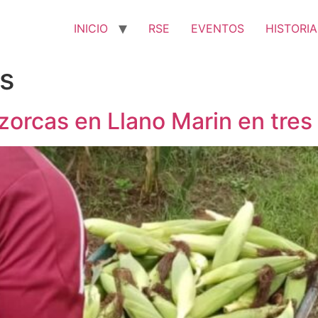
INICIO
RSE
EVENTOS
HISTORIA
s
orcas en Llano Marin en tre