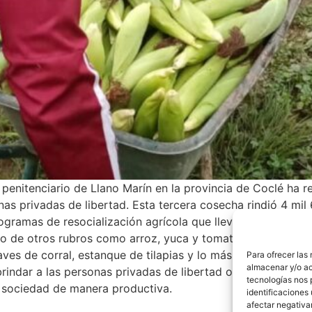
o penitenciario de Llano Marín en la provincia de Coclé ha
as privadas de libertad. Esta tercera cosecha rindió 4 mil
ogramas de resocialización agrícola que lleva adelante el M
o de otros rubros como arroz, yuca y tomate Este centro 
ves de corral, estanque de tilapias y lo más reciente, el pr
Para ofrecer las
almacenar y/o ac
brindar a las personas privadas de libertad oportunidades
tecnologías nos 
la sociedad de manera productiva.
identificaciones 
afectar negativa