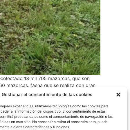
 recolectado 13 mil 705 mazorcas, que son
 60 mazorcas, faena que se realiza con gran
inisterio de Gobierno , donde se les instruye
Gestionar el consentimiento de las cookies
también cuenta con viveros de plantas
oyecto de cría de patos. Para la directora del
 mejores experiencias, utilizamos tecnologías como las cookies para
ceder a la información del dispositivo. El consentimiento de estas
, dándoles capacitación para que conozcan un
permitirá procesar datos como el comportamiento de navegación o las
únicas en este sitio. No consentir o retirar el consentimiento, puede
mente a ciertas características y funciones.