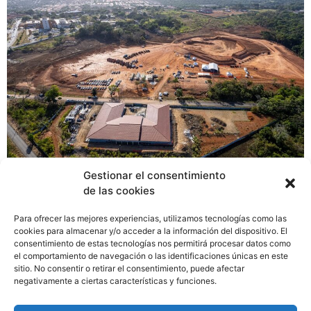
Gestionar el consentimiento
El Estadio de Béisbol Mariano Rivera y el Centro de Alto
de las cookies
Rendimiento del Béisbol Nacional (CAR) serán una
realidad para nuestro país, después que el Presidente
Para ofrecer las mejores experiencias, utilizamos tecnologías como las
de la República, Laurentino Cortizo Cohen en compañía
cookies para almacenar y/o acceder a la información del dispositivo. El
consentimiento de estas tecnologías nos permitirá procesar datos como
del Subdirector del Instituto Panameño de Deportes
el comportamiento de navegación o las identificaciones únicas en este
(Pandeportes), Luis Denis Arce, el ex pelotero Mariano
sitio. No consentir o retirar el consentimiento, puede afectar
Rivera, autoridades locales, jugadores de todas las
negativamente a ciertas características y funciones.
categoría de béisbol y amantes de este deporte,