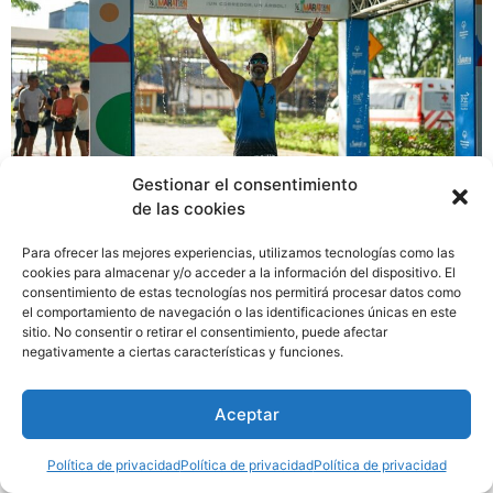
Gestionar el consentimiento
de las cookies
Con la participación de más de 1000 corredores, este
Para ofrecer las mejores experiencias, utilizamos tecnologías como las
fin de semana se llevó a cabo la ½ Maratón Hacienda
cookies para almacenar y/o acceder a la información del dispositivo. El
consentimiento de estas tecnologías nos permitirá procesar datos como
San Isidro en su décima edición, uno de los eventos
el comportamiento de navegación o las identificaciones únicas en este
deportivos más importantes en la provincia de Herrera,
sitio. No consentir o retirar el consentimiento, puede afectar
que impulsa no solo el deporte sino también la inclusión
negativamente a ciertas características y funciones.
y el cuidado del ambiente.
Aceptar
Política de privacidad
Política de privacidad
Política de privacidad