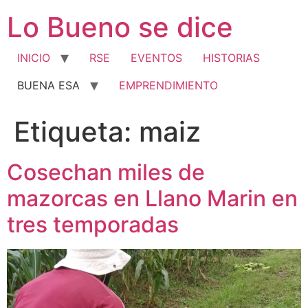
Ir
Lo Bueno se dice
al
contenido
INICIO
RSE
EVENTOS
HISTORIAS
BUENA ESA
EMPRENDIMIENTO
Etiqueta:
maiz
Cosechan miles de
mazorcas en Llano Marin en
tres temporadas