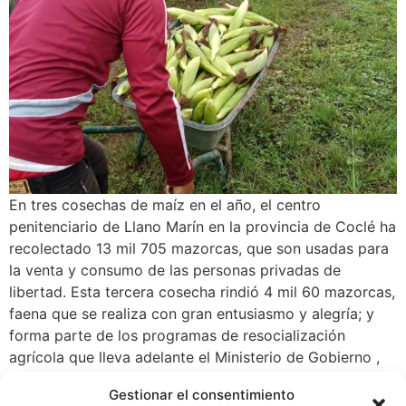
En tres cosechas de maíz en el año, el centro
penitenciario de Llano Marín en la provincia de Coclé ha
recolectado 13 mil 705 mazorcas, que son usadas para
la venta y consumo de las personas privadas de
libertad. Esta tercera cosecha rindió 4 mil 60 mazorcas,
faena que se realiza con gran entusiasmo y alegría; y
forma parte de los programas de resocialización
agrícola que lleva adelante el Ministerio de Gobierno ,
donde se les instruye sobre el proceso de siembra de
Gestionar el consentimiento
maíz así como de otros rubros como arroz, yuca y