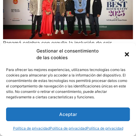
Panamá celebra con orgullo la inclusión de seis
restaurantes del patio en la prestigiosa lista de Latin
Gestionar el consentimiento
America’s 50 Best Restaurants 2025, un reconocimiento
de las cookies
internacional que destaca la excelencia gastronómica,
Para ofrecer las mejores experiencias, utilizamos tecnologías como las
la diversidad de sabores y la identidad culinaria del
cookies para almacenar y/o acceder a la información del dispositivo. El
país.
consentimiento de estas tecnologías nos permitirá procesar datos como
el comportamiento de navegación o las identificaciones únicas en este
sitio. No consentir o retirar el consentimiento, puede afectar
negativamente a ciertas características y funciones.
Aceptar
Política de privacidad
Política de privacidad
Política de privacidad