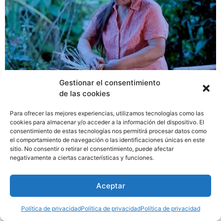
Gestionar el consentimiento
de las cookies
Luego de un largo proceso de deliberación, la maestra
Para ofrecer las mejores experiencias, utilizamos tecnologías como las
artesana Gloria Lina Hernández, destacada por su
cookies para almacenar y/o acceder a la información del dispositivo. El
trayectoria en la confección de sombreros tradicionales
consentimiento de estas tecnologías nos permitirá procesar datos como
el comportamiento de navegación o las identificaciones únicas en este
panameños y su invaluable labor como transmisora de
sitio. No consentir o retirar el consentimiento, puede afectar
saberes ancestrales, fue seleccionada como
negativamente a ciertas características y funciones.
merecedora de la Condecoración San José 2025.
Aceptar
Política de privacidad
Política de privacidad
Política de privacidad