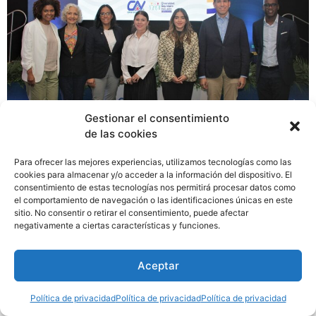
Gestionar el consentimiento
de las cookies
Cervecería Nacional celebró la firma de la Alianza por la
Para ofrecer las mejores experiencias, utilizamos tecnologías como las
Empleabilidad de las Mujeres en Panamá, iniciativa que
cookies para almacenar y/o acceder a la información del dispositivo. El
une a relevantes empresas de diversos sectores, con el
consentimiento de estas tecnologías nos permitirá procesar datos como
fin de promover la integración de la mujer en el entorno
el comportamiento de navegación o las identificaciones únicas en este
sitio. No consentir o retirar el consentimiento, puede afectar
laboral desde una perspectiva digna, que contribuya a
negativamente a ciertas características y funciones.
la reducción de brechas de género, brindando un
ambiente seguro, con prevención de acoso laboral y
Aceptar
mejores oportunidades de desarrollo.
Política de privacidad
Política de privacidad
Política de privacidad