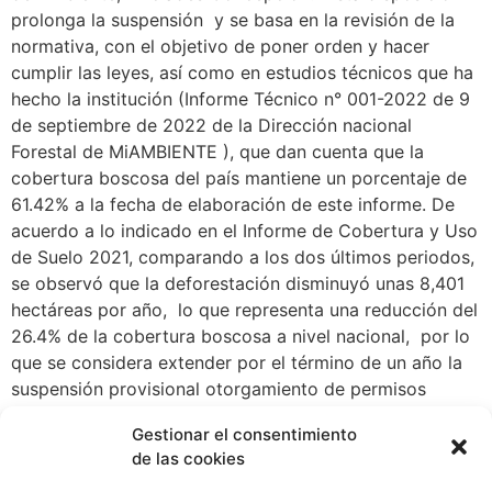
prolonga la suspensión y se basa en la revisión de la
normativa, con el objetivo de poner orden y hacer
cumplir las leyes, así como en estudios técnicos que ha
hecho la institución (Informe Técnico n° 001-2022 de 9
de septiembre de 2022 de la Dirección nacional
Forestal de MiAMBIENTE ), que dan cuenta que la
cobertura boscosa del país mantiene un porcentaje de
61.42% a la fecha de elaboración de este informe. De
acuerdo a lo indicado en el Informe de Cobertura y Uso
de Suelo 2021, comparando a los dos últimos periodos,
se observó que la deforestación disminuyó unas 8,401
hectáreas por año, lo que representa una reducción del
26.4% de la cobertura boscosa a nivel nacional, por lo
que se considera extender por el término de un año la
suspensión provisional otorgamiento de permisos
especiales de aprovechamiento forestal, con la finalidad
Gestionar el consentimiento
de contar con elementos necesarios que permitan
de las cookies
determinar el aprovechamiento forestal se realiza de