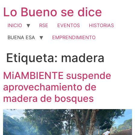
Ir
Lo Bueno se dice
al
contenido
INICIO
RSE
EVENTOS
HISTORIAS
BUENA ESA
EMPRENDIMIENTO
Etiqueta:
madera
MiAMBIENTE suspende
aprovechamiento de
madera de bosques