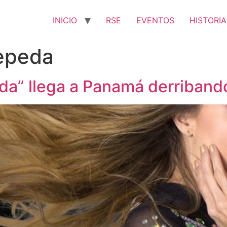
INICIO
RSE
EVENTOS
HISTORIA
epeda
ñida” llega a Panamá derriband