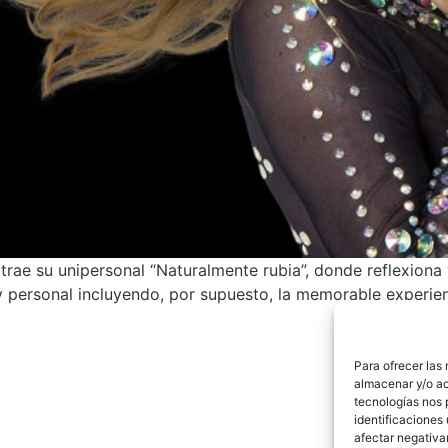
rae su unipersonal “Naturalmente rubia”, donde reflexiona 
 y personal incluyendo, por supuesto, la memorable experien
Para ofrecer las
almacenar y/o ac
tecnologías nos 
identificaciones 
afectar negativa