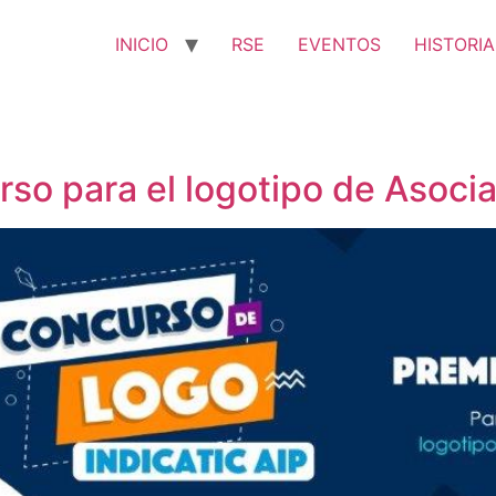
INICIO
RSE
EVENTOS
HISTORIA
so para el logotipo de Asocia