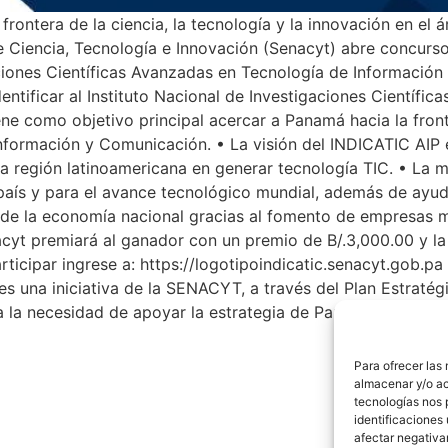
frontera de la ciencia, la tecnología y la innovación en el 
e Ciencia, Tecnología e Innovación (Senacyt) abre concurs
igaciones Científicas Avanzadas en Tecnología de Informaci
dentificar al Instituto Nacional de Investigaciones Científ
ne como objetivo principal acercar a Panamá hacia la fronte
Información y Comunicación. • La visión del INDICATIC AIP 
 la región latinoamericana en generar tecnología TIC. • La m
 país y para el avance tecnológico mundial, además de ayu
 de la economía nacional gracias al fomento de empresas 
nacyt premiará al ganador con un premio de B/.3,000.00 y la
rticipar ingrese a: https://logotipoindicatic.senacyt.gob.p
s una iniciativa de la SENACYT, a través del Plan Estratég
 la necesidad de apoyar la estrategia de Panamá como Hub
Para ofrecer las
almacenar y/o ac
tecnologías nos 
identificaciones 
afectar negativa