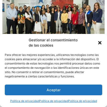
Gestionar el consentimiento
de las cookies
Para ofrecer las mejores experiencias, utilizamos tecnologías como las
“Todos Somos Anillos para crear un Deporte Seguro” es
cookies para almacenar y/o acceder a la información del dispositivo. El
la campaña social que tiene como objetivo prevenir
consentimiento de estas tecnologías nos permitirá procesar datos como
situaciones que afecten el ecosistema deportivo e
el comportamiento de navegación o las identificaciones únicas en este
sitio. No consentir o retirar el consentimiento, puede afectar
impulsar la Ley de Deporte Seguro. La campaña fue
negativamente a ciertas características y funciones.
dada a conocer por el Comité Olímpico de Panamá
(COP).
Aceptar
Política de privacidad
Política de privacidad
Política de privacidad