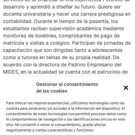
desarrolo y aprendió a diseñar su futuro. Quiere ser
docente universitaria y hacer una carrera prestigiosa en
contabilidad. Durante el tiempo de la pasantía, los
estudiantes reciben supervisión académica mediante
monitoreo de boletines, comprobantes de pago de
matrícula y visitas a colegios. Participan de jornadas de
capacitación que son dirigidas tanto a adolescentes
como a tutores en temas de su propia realidad. De
acuerdo con la directora de Padrino Empresario del
MIDES, en la actualidad se cuenta con el patrocinio de
55 empresas auspiciantes, 17 de las cuales han
Gestionar el consentimiento
ingresado en post pandemia. En ese sentido, hizo un
de las cookies
llamado a los empresarios a que se sumen a ese
espacio que genera beneficios para todos. La historia
Para ofrecer las mejores experiencias, utilizamos tecnologías como las
de David y Génesis demuestra que los jóvenes tienen
cookies para almacenar y/o acceder a la información del dispositivo. El
consentimiento de estas tecnologías nos permitirá procesar datos como
mucho que aportar al desarrollo laboral. Ambos a su
el comportamiento de navegación o las identificaciones únicas en este
corta edad están asumiendo retos, responsabilidades y
sitio. No consentir o retirar el consentimiento, puede afectar
deberes, cualidades que están forjando su futuro
negativamente a ciertas características y funciones.