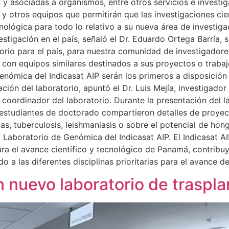
 y asociadas a organismos, entre otros servicios e investig
otros equipos que permitirán que las investigaciones cientí
ológica para todo lo relativo a su nueva área de investig
estigación en el país, señaló el Dr. Eduardo Ortega Barría, 
atorio para el país, para nuestra comunidad de investigado
 con equipos similares destinados a sus proyectos o trabajo
nómica del Indicasat AIP serán los primeros a disposición
ción del laboratorio, apuntó el Dr. Luis Mejía, investigador
 coordinador del laboratorio. Durante la presentación del la
y estudiantes de doctorado compartieron detalles de proye
, tuberculosis, leishmaniasis o sobre el potencial de hong
l Laboratorio de Genómica del Indicasat AIP. El Indicasat A
ara el avance científico y tecnológico de Panamá, contrib
o a las diferentes disciplinas prioritarias para el avance de
 nuevo laboratorio de traspla