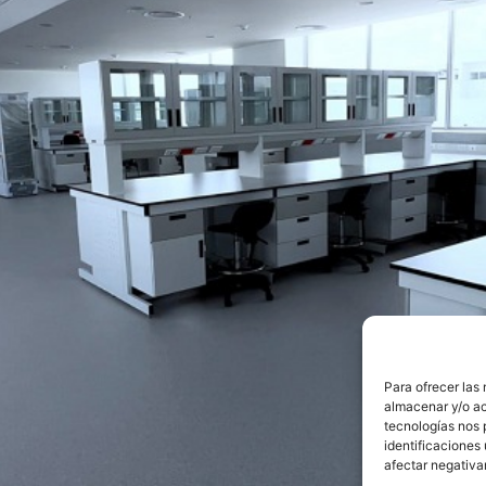
Para ofrecer las
almacenar y/o ac
tecnologías nos 
identificaciones 
afectar negativa